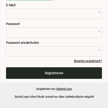
E-Mail
Passwort
Passwort wiederholen
Bereits registriert?
Registrieren
Angeboten von
OrderHi.com
Social Login über OAuth zurzeit nur über Lieferbuddy.de möglich